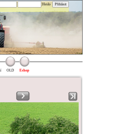
:Heslo
í
OLD
Eshop