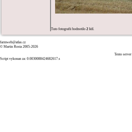
Tuto fotografii hodnotilo
2
lidí.
farmweb@atlas.cz
© Martin Rosta 2005-2026
Tento server
Script vykonan za: 0.0030088424682617.s