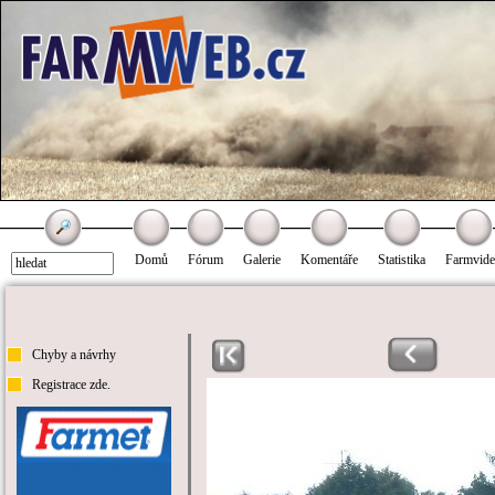
Domů
Fórum
Galerie
Komentáře
Statistika
Farmvid
Chyby a návrhy
Registrace zde.