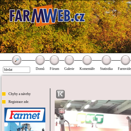
Domů
Fórum
Galerie
Komentáře
Statistika
Farmvid
Chyby a návrhy
Registrace zde.