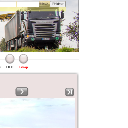
:Heslo
í
OLD
Eshop