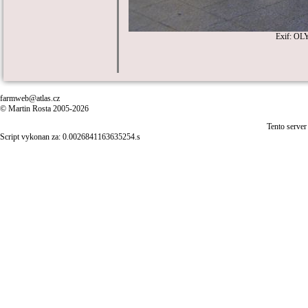
Exif: OL
farmweb@atlas.cz
© Martin Rosta 2005-2026
Tento server
Script vykonan za: 0.0026841163635254.s