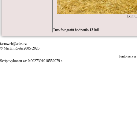
Exif: 
Tuto fotografii hodnotilo
13
lidí.
farmweb@atlas.cz
© Martin Rosta 2005-2026
Tento server
Script vykonan za: 0.0027391910552979.s