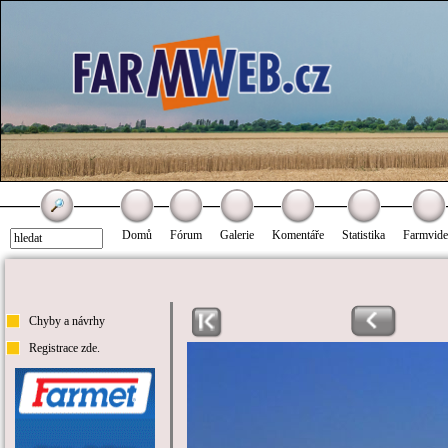
Domů
Fórum
Galerie
Komentáře
Statistika
Farmvid
Chyby a návrhy
Registrace zde.