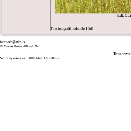
Exif: OL
Tuto fotografii hodnotilo
1
lidí.
farmweb@atlas.cz
© Martin Rosta 2005-2026
Tento server
Script vykonan za: 0.0019669532775879.s