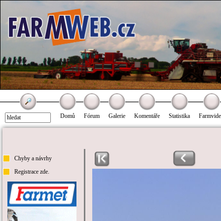
Domů
Fórum
Galerie
Komentáře
Statistika
Farmvid
Chyby a návrhy
Registrace zde.