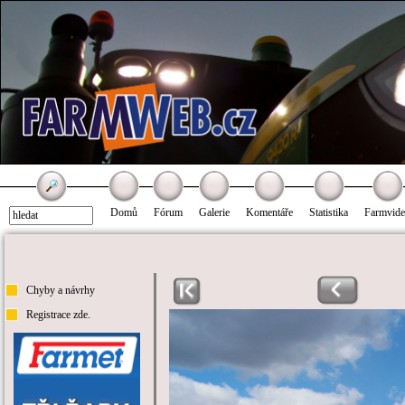
Domů
Fórum
Galerie
Komentáře
Statistika
Farmvid
Chyby a návrhy
Registrace zde.