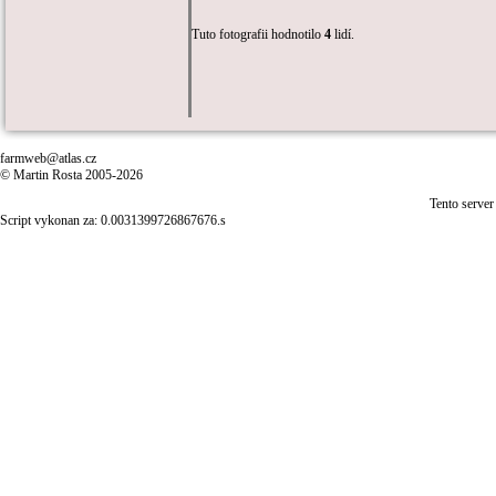
Tuto fotografii hodnotilo
4
lidí.
farmweb@atlas.cz
© Martin Rosta 2005-2026
Tento server
Script vykonan za: 0.0031399726867676.s