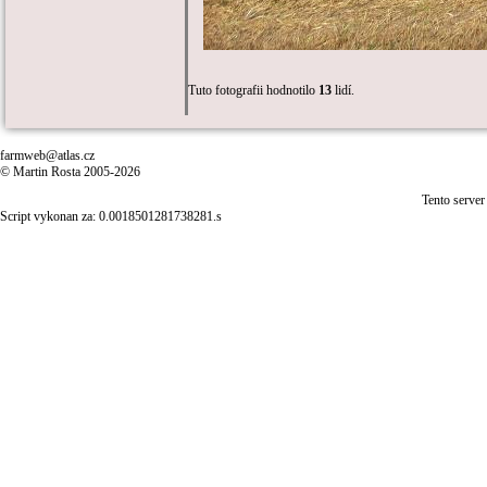
Tuto fotografii hodnotilo
13
lidí.
farmweb@atlas.cz
© Martin Rosta 2005-2026
Tento server
Script vykonan za: 0.0018501281738281.s