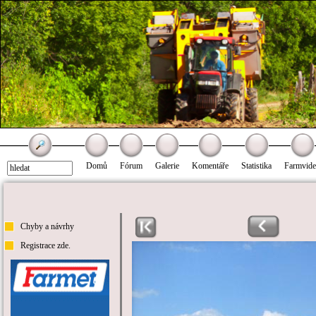
Domů
Fórum
Galerie
Komentáře
Statistika
Farmvid
Chyby a návrhy
Registrace zde.