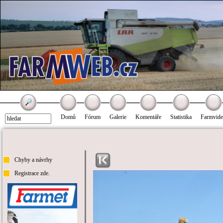
Domů
Fórum
Galerie
Komentáře
Statistika
Farmvid
Chyby a návrhy
Registrace zde.