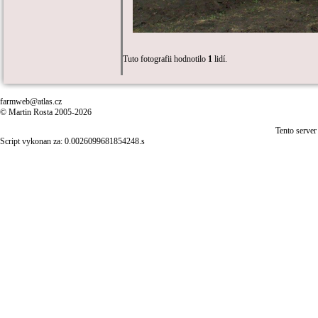
Tuto fotografii hodnotilo
1
lidí.
farmweb@atlas.cz
© Martin Rosta 2005-2026
Tento server
Script vykonan za: 0.0026099681854248.s