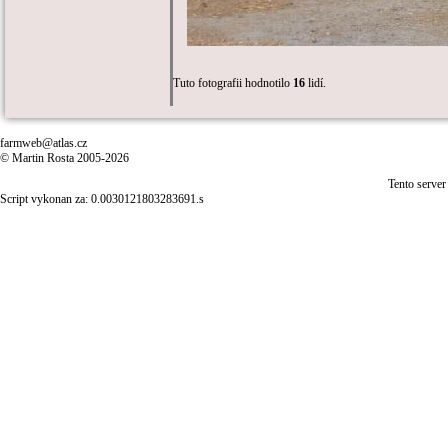
Tuto fotografii hodnotilo
16
lidí.
farmweb@atlas.cz
© Martin Rosta 2005-2026
Tento server
Script vykonan za: 0.0030121803283691.s