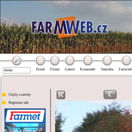
Domů
Fórum
Galerie
Komentáře
Statistika
Farmvid
Chyby a návrhy
Registrace zde.