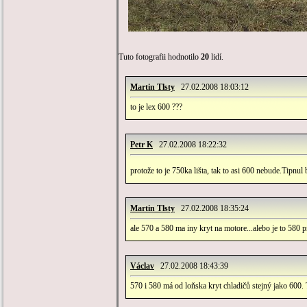
Tuto fotografii hodnotilo
20
lidí.
Martin Tlsty
27.02.2008 18:03:12
to je lex 600 ???
Petr K
27.02.2008 18:22:32
protože to je 750ka lišta, tak to asi 600 nebude.Tipnul
Martin Tlsty
27.02.2008 18:35:24
ale 570 a 580 ma iny kryt na motore...alebo je to 580 
Václav
27.02.2008 18:43:39
570 i 580 má od loňska kryt chladičů stejný jako 600. T