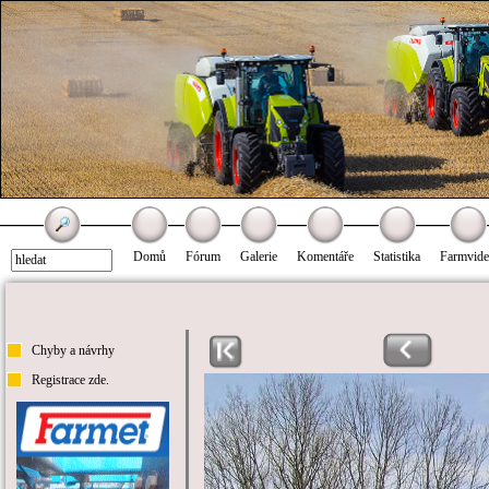
Domů
Fórum
Galerie
Komentáře
Statistika
Farmvid
Chyby a návrhy
Registrace zde.