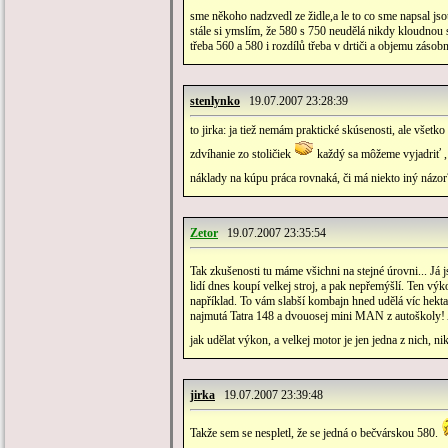
sme někoho nadzvedl ze židle,a le to co sme napsal jso
stále si ymslím, že 580 s 750 neudělá nikdy kloudnou 
třeba 560 a 580 i rozdílů třeba v drtiči a objemu zásob
stenlynko
19.07.2007 23:28:39
to jirka: ja tiež nemám praktické skúsenosti, ale všetk
zdvíhanie zo stoličiek
každý sa môžeme vyjadriť , j
náklady na kúpu práca rovnaká, či má niekto iný názo
Zetor
19.07.2007 23:35:54
Tak zkušenosti tu máme všichni na stejné úrovni... Já j
lidí dnes koupí velkej stroj, a pak nepřemýšlí. Ten výk
například. To vám slabší kombajn hned udělá víc hek
najmutá Tatra 148 a dvouosej mini MAN z autoškoly! A 
jak udělat výkon, a velkej motor je jen jedna z nich, nik
jirka
19.07.2007 23:39:48
Takže sem se nespletl, že se jedná o bečvárskou 580.