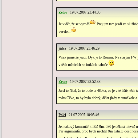
Zetor
19.07.2007 23:44:05
Je vidět, že se vyznáš
Prej jim tam jezdí ve službác
veselo...
jirka
19.07.2007 23:46:29
Však jasně že jezdí. Dyk je to Roman. Na starým FW j
v těch měnících se fotkách nahoře.
Zetor
19.07.2007 23:52:38
Já si to řikal, že to bude ta 480ka, co je v té liště, 
mám Cčko, to by bylo dobrý, dělat jízdy v autoškole 
Polci
21.07.2007 10:05:46
Jen takový komentář k liště 9m. 580 je dělaná hlevně na 
Pár argumentů, proč bych nechtěl 9m lištu.O dost horší 