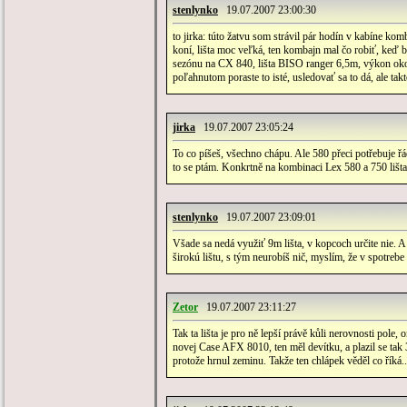
stenlynko
19.07.2007 23:00:30
to jirka: túto žatvu som strávil pár hodín v kabíne k
koní, lišta moc veľká, ten kombajn mal čo robiť, keď bo
sezónu na CX 840, lišta BISO ranger 6,5m, výkon okolo 3
poľahnutom poraste to isté, usledovať sa to dá, ale tak
jirka
19.07.2007 23:05:24
To co píšeš, všechno chápu. Ale 580 přeci potřebuje řád
to se ptám. Konkrtně na kombinaci Lex 580 a 750 lišta
stenlynko
19.07.2007 23:09:01
Všade sa nedá využiť 9m lišta, v kopcoch určite nie. 
širokú lištu, s tým neurobíš nič, myslím, že v spotrebe
Zetor
19.07.2007 23:11:27
Tak ta lišta je pro ně lepší právě kůli nerovnosti pole, 
novej Case AFX 8010, ten měl devítku, a plazil se tak
protože hrnul zeminu. Takže ten chlápek věděl co říká..