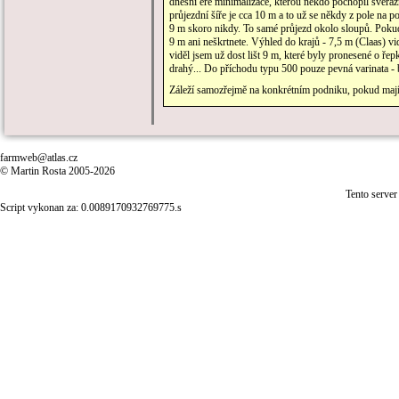
dnešní éře minimalizace, kterou někdo pochopil svéráz
průjezdní šíře je cca 10 m a to už se někdy z pole na po
9 m skoro nikdy. To samé průjezd okolo sloupů. Pokud 
9 m ani neškrtnete. Výhled do krajů - 7,5 m (Claas) v
viděl jsem už dost lišt 9 m, které byly pronesené o ř
drahý... Do příchodu typu 500 pouze pevná varinata - b
Záleží samozřejmě na konkrétním podniku, pokud mají 
farmweb@atlas.cz
© Martin Rosta 2005-2026
Tento server
Script vykonan za: 0.0089170932769775.s