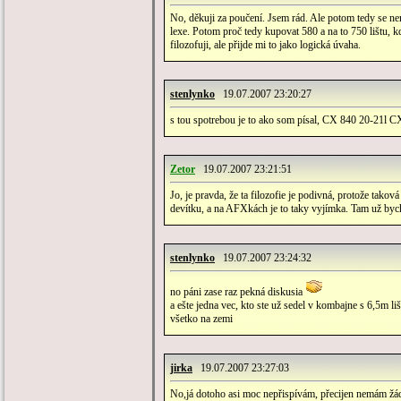
No, děkuji za poučení. Jsem rád. Ale potom tedy se nemů
lexe. Potom proč tedy kupovat 580 a na to 750 lištu, k
filozofuji, ale přijde mi to jako logická úvaha.
stenlynko
19.07.2007 23:20:27
s tou spotrebou je to ako som písal, CX 840 20-21l CX
Zetor
19.07.2007 23:21:51
Jo, je pravda, že ta filozofie je podivná, protože tako
devítku, a na AFXkách je to taky vyjímka. Tam už bych 
stenlynko
19.07.2007 23:24:32
no páni zase raz pekná diskusia
a ešte jedna vec, kto ste už sedel v kombajne s 6,5m l
všetko na zemi
jirka
19.07.2007 23:27:03
No,já dotoho asi moc nepřispívám, přecijen nemám žádn