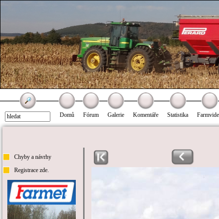
Domů
Fórum
Galerie
Komentáře
Statistika
Farmvid
Chyby a návrhy
Registrace zde.