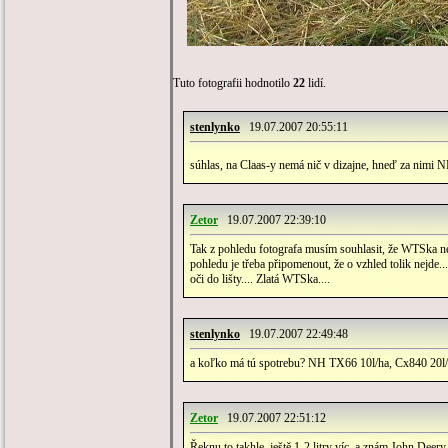
Tuto fotografii hodnotilo
22
lidí.
stenlynko
19.07.2007 20:55:11
súhlas, na Claas-y nemá nič v dizajne, hneď za nimi
Zetor
19.07.2007 22:39:10
Tak z pohledu fotografa musím souhlasit, že WTSka nen
pohledu je třeba připomenout, že o vzhled tolik nejde.
oči do lišty.... Zlatá WTSka....
stenlynko
19.07.2007 22:49:48
a koľko má tú spotrebu? NH TX66 10l/ha, Cx840 20l/
Zetor
19.07.2007 22:51:12
Řeknu to takhle, ještě 1-2 litry víc, a znám John Deery,