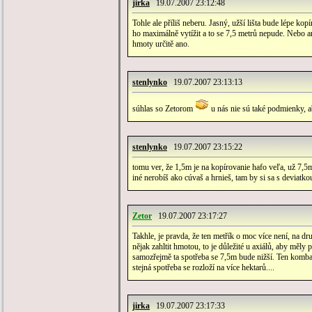
jirka
19.07.2007 23:12:48
Tohle ale příliš neberu. Jasný, užší lišta bude lépe ko
ho maximálně vytížit a to se 7,5 metrů nepude. Nebo a
hmoty určitě ano.
stenlynko
19.07.2007 23:13:13
súhlas so Zetorom
u nás nie sú také podmienky, aby
stenlynko
19.07.2007 23:15:22
tomu ver, že 1,5m je na kopírovanie hafo veľa, už 7,5m 
iné nerobíš ako cúvaš a hrnieš, tam by si sa s deviatk
Zetor
19.07.2007 23:17:27
Takhle, je pravda, že ten metřík o moc více není, na d
nějak zahltit hmotou, to je důležité u axiálů, aby měly 
samozřejmě ta spotřeba se 7,5m bude nižší. Ten kombajn
stejná spotřeba se rozloží na více hektarů....
jirka
19.07.2007 23:17:33