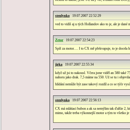
stenlynko
19.07.2007 22:52:29
ved to vidíš aj u tých Hollandov ako to je, ale je dané 
Zetor
19.07.2007 22:54:23
Spíš za motor..... I to CX mě překvapuje, to je docela
jirka
19.07.2007 22:55:34
když už jsi to nakousl. Včera jsme viděl an 580 také 75
nahoru jako drak. 7,5 máme na 550. Už se tu i objevila
hlídání nemůže být zase takový rozdíl a co se týče vys
stenlynko
19.07.2007 22:56:13
CX má mlátiaci bubon a ak sa nemýlim tak ďalšie 2, kto
mimo, takže treba výkonnejší motor a tým to všetko je