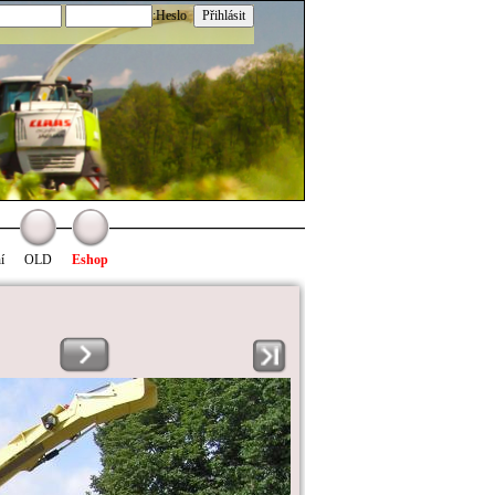
:Heslo
í
OLD
Eshop