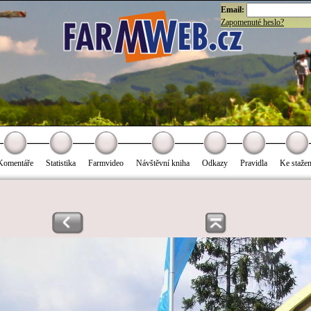
Email:
Zapomenuté heslo?
Komentáře
Statistika
Farmvideo
Návštěvní kniha
Odkazy
Pravidla
Ke stažen