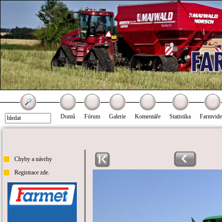
Domů
Fórum
Galerie
Komentáře
Statistika
Farmvid
Chyby a návrhy
Registrace zde.