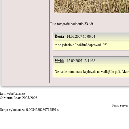
Tuto fotografii hodnotilo
23
lidí.
Řezňa
14.09.2007 15:06:04
to se jednalo o "požární doprovod" ???
Wylde
15.09.2007 13:11:38
Ne, tahle kombinace kejdovala na vedlejším poli. Akorá
farmweb@atlas.cz
© Martin Rosta 2005-2026
Tento server
Script vykonan za: 0.0034580230712891.s