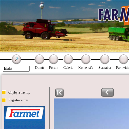
Domů
Fórum
Galerie
Komentáře
Statistika
Farmvid
Chyby a návrhy
Registrace zde.