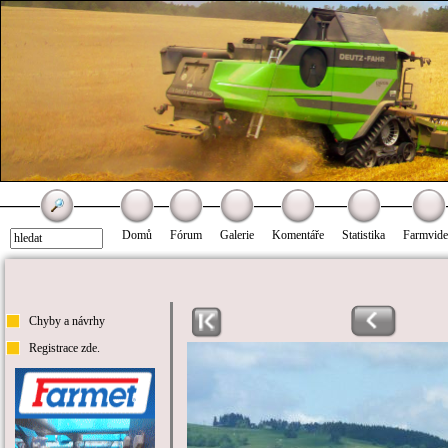
Domů
Fórum
Galerie
Komentáře
Statistika
Farmvid
Chyby a návrhy
Registrace zde.