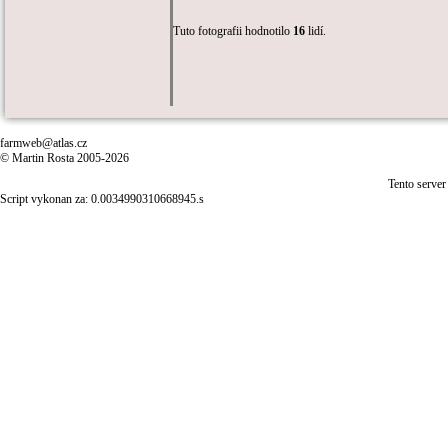
Tuto fotografii hodnotilo
16
lidí.
farmweb@atlas.cz
© Martin Rosta 2005-2026
Tento server
Script vykonan za: 0.0034990310668945.s