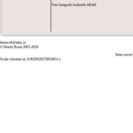
Tuto fotografii hodnotilo
14
lidí.
farmweb@atlas.cz
© Martin Rosta 2005-2026
Tento server
Script vykonan za: 0.0029628276824951.s