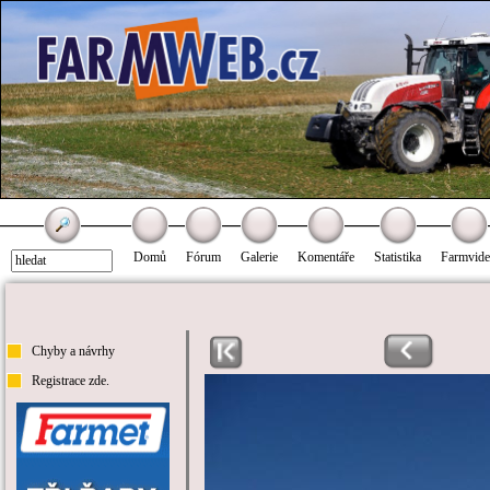
Domů
Fórum
Galerie
Komentáře
Statistika
Farmvid
Chyby a návrhy
Registrace zde.