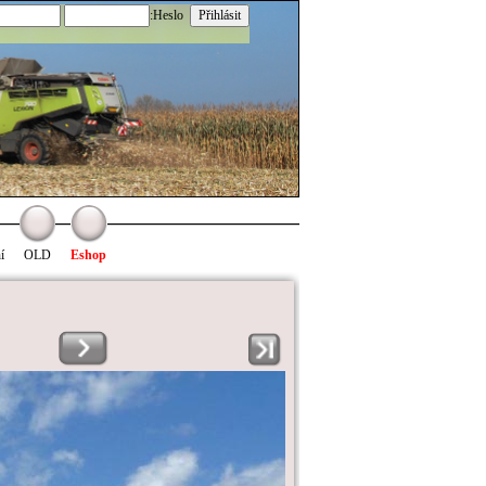
:Heslo
í
OLD
Eshop