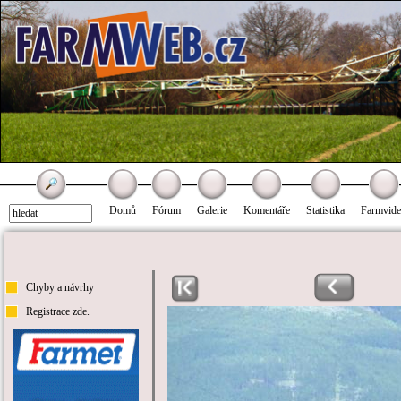
Domů
Fórum
Galerie
Komentáře
Statistika
Farmvid
Chyby a návrhy
Registrace zde.