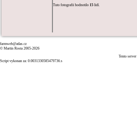
Tuto fotografii hodnotilo
15
lidí.
farmweb@atlas.cz
© Martin Rosta 2005-2026
Tento server
Script vykonan za: 0.0031330585479736.s