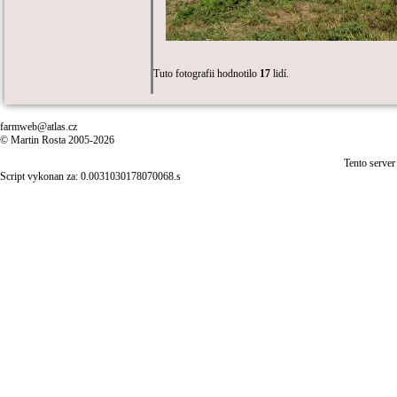
Tuto fotografii hodnotilo
17
lidí.
farmweb@atlas.cz
© Martin Rosta 2005-2026
Tento server
Script vykonan za: 0.0031030178070068.s