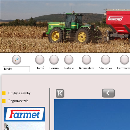
Domů
Fórum
Galerie
Komentáře
Statistika
Farmvid
Chyby a návrhy
Registrace zde.