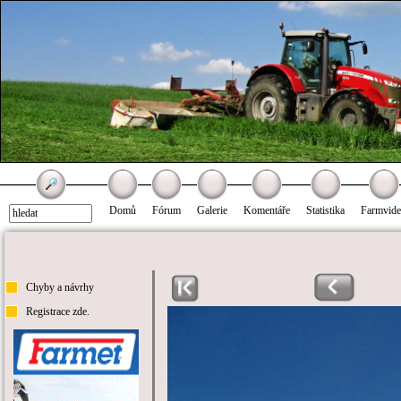
Domů
Fórum
Galerie
Komentáře
Statistika
Farmvid
Chyby a návrhy
Registrace zde.