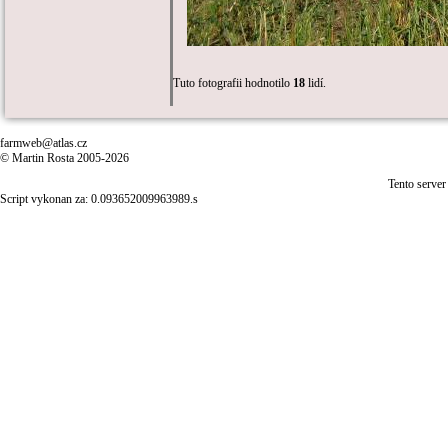
Tuto fotografii hodnotilo
18
lidí.
farmweb@atlas.cz
© Martin Rosta 2005-2026
Tento server
Script vykonan za: 0.093652009963989.s