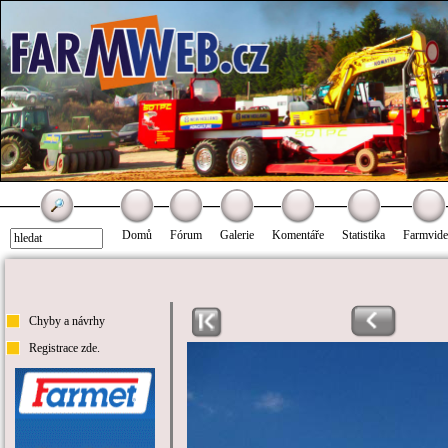
Domů
Fórum
Galerie
Komentáře
Statistika
Farmvid
Chyby a návrhy
Registrace zde.