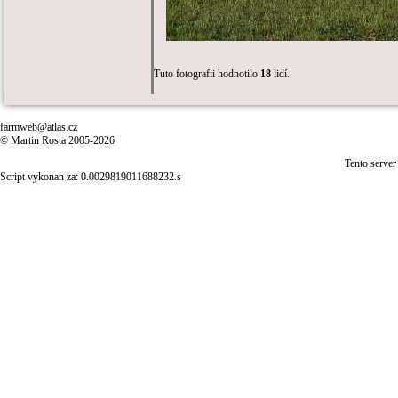
Tuto fotografii hodnotilo
18
lidí.
farmweb@atlas.cz
© Martin Rosta 2005-2026
Tento server
Script vykonan za: 0.0029819011688232.s