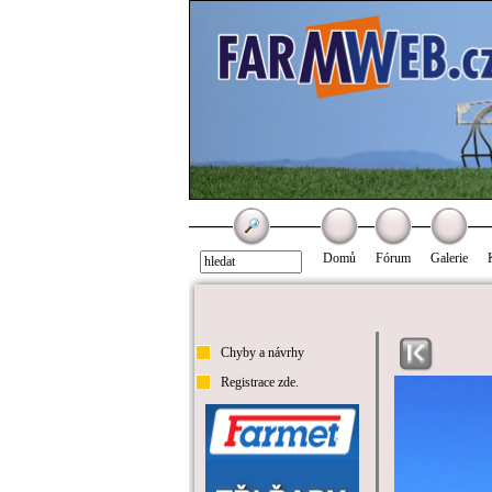
Domů
Fórum
Galerie
Chyby a návrhy
Registrace zde.