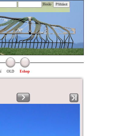
:Heslo
í
OLD
Eshop