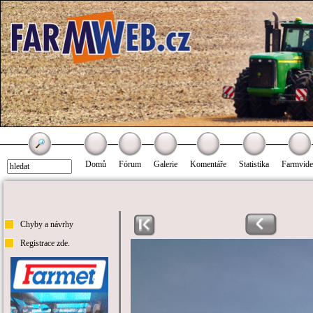
Domů
Fórum
Galerie
Komentáře
Statistika
Farmvid
Chyby a návrhy
Registrace zde.