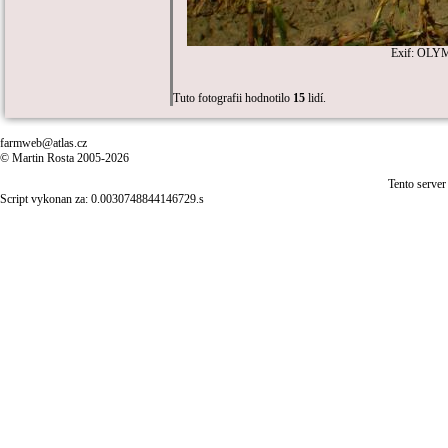
Exif: OLYM
Tuto fotografii hodnotilo
15
lidí.
farmweb@atlas.cz
© Martin Rosta 2005-2026
Tento server
Script vykonan za: 0.0030748844146729.s