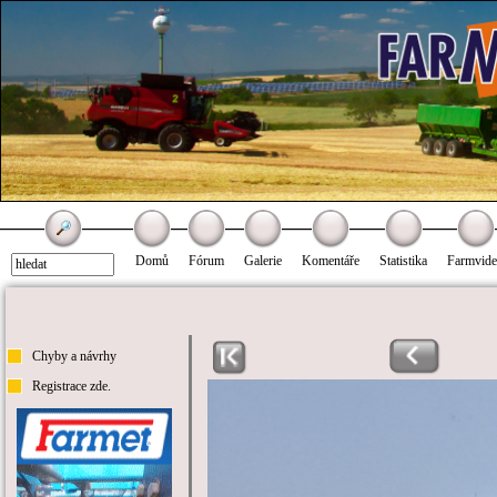
Domů
Fórum
Galerie
Komentáře
Statistika
Farmvid
Chyby a návrhy
Registrace zde.