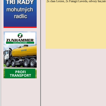
2x claas Lexion, 2x Fiatagri Laverda, odvozy liaz,tatr