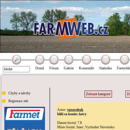
Domů
Fórum
Galerie
Komentáře
Statistika
Farmvid
Chyby a návrhy
Zobrazit kategorie
Zo
Registrace zde.
Autor:
vpravobok
blíži sa koniec žatvy
Datum focení: 7.8
Místo focení: Stare ,Vychodne Slovensko