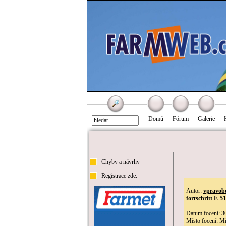
Domů
Fórum
Galerie
Chyby a návrhy
Registrace zde.
Autor:
vpravob
fortschritt E-
Datum focení: 3
Místo focení: M