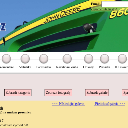
Email:
Zapomenuté heslo?
Komentáře
Statistika
Farmvideo
Návštěvní kniha
Odkazy
Pravidla
Ke stažen
Zobrazit kategorie
Zobrazit fotografy
Zobrazit galerie
Zpr
<<< Následující galerie
Předchozí galerie >>>
ok
512 na malom pozemku
0.7
ichalovce východ.SR