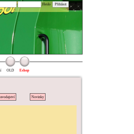
:Heslo
í
OLD
Eshop
avodajství
Novinky