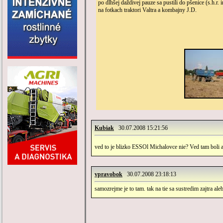
po dlhšej daždivej pauze sa pustili do pšenice (s.h.r.
na fotkach traktori Valtra a kombajny J.D.
Kubiak
30.07.2008 15:21:56
ved to je blizko ESSOl Michalovce nie? Ved tam boli a
vpravobok
30.07.2008 23:18:13
samozrejme je to tam. tak na tie sa sustredim zajtra ale