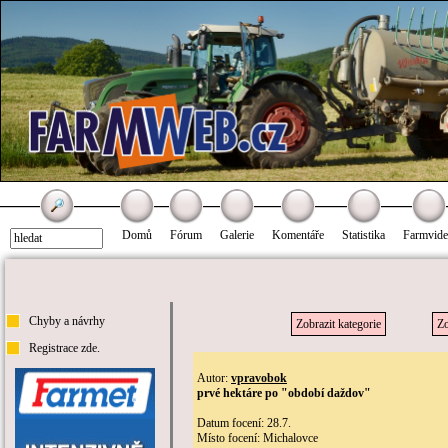
Domů
Fórum
Galerie
Komentáře
Statistika
Farmvid
Chyby a návrhy
Zobrazit kategorie
Zo
Registrace zde.
Autor:
vpravobok
prvé hektáre po "období daždov"
Datum focení: 28.7.
Místo focení: Michalovce