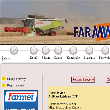
Domů
Fórum
Galerie
Komentáře
Statistika
Farmvid
Chyby a návrhy
Zobrazit kategorie
Zo
Registrace zde.
Autor:
Wylde
Aplikace kejdy na TTP
Datum focení: 22.5.2008
Místo focení: okres Klatovy