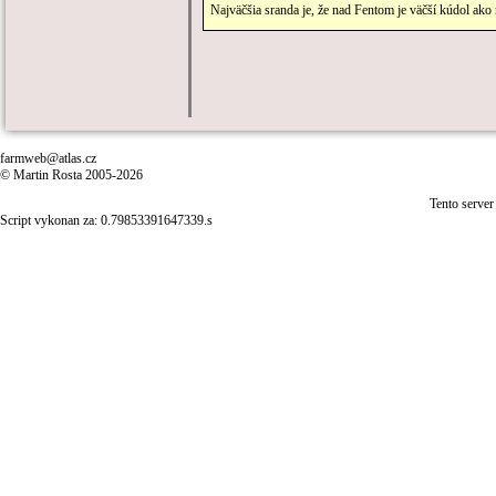
Najväčšia sranda je, že nad Fentom je väčší kúdol ak
farmweb@atlas.cz
© Martin Rosta 2005-2026
Tento server
Script vykonan za: 0.79853391647339.s