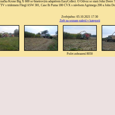
 řezačka Krone Big X 600 se 6metrovým adaptérem EasyCollect. O Odvoz se stará John Deer
TTV s tridemem Fliegl ASW 381, Case Ih Puma 180 CVX s návěsem Agrimega 200 a John De
Zveřejněno: 05.10.2021 17:30
Zpět na seznam galerií v kategorii
Počet zobrazení 8050