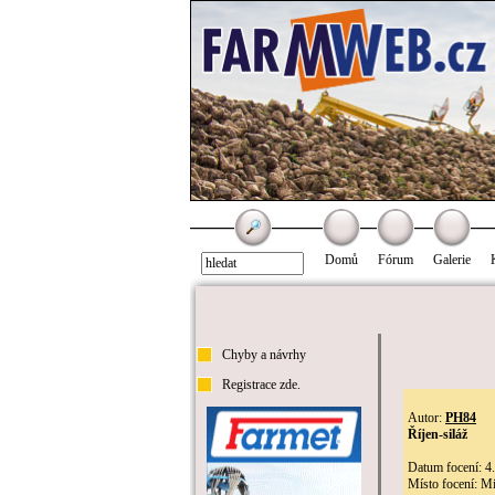
Domů
Fórum
Galerie
Chyby a návrhy
Registrace zde.
Autor:
PH84
Říjen-siláž
Datum focení: 4
Místo focení: M