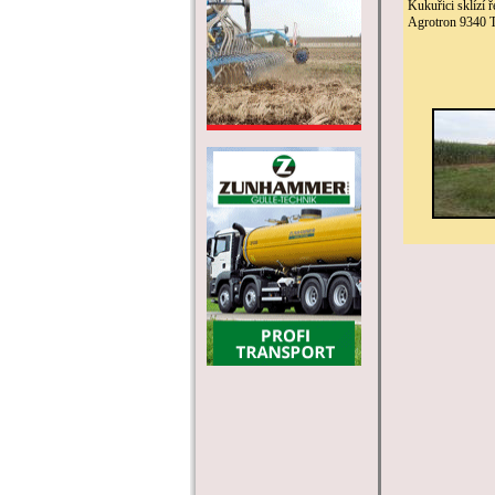
Kukuřici sklízí
Agrotron 9340 