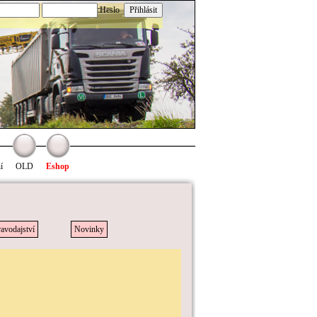
:Heslo
í
OLD
Eshop
avodajství
Novinky