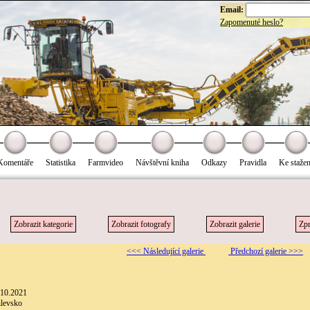
Email:
Zapomenuté heslo?
Komentáře
Statistika
Farmvideo
Návštěvní kniha
Odkazy
Pravidla
Ke stažen
Zobrazit kategorie
Zobrazit fotografy
Zobrazit galerie
Zpr
<<< Následující galerie
Předchozí galerie >>>
.10.2021
ilevsko