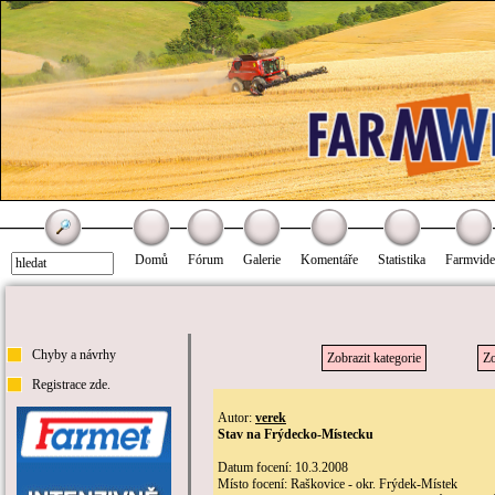
Domů
Fórum
Galerie
Komentáře
Statistika
Farmvid
Chyby a návrhy
Zobrazit kategorie
Zo
Registrace zde.
Autor:
verek
Stav na Frýdecko-Místecku
Datum focení: 10.3.2008
Místo focení: Raškovice - okr. Frýdek-Místek