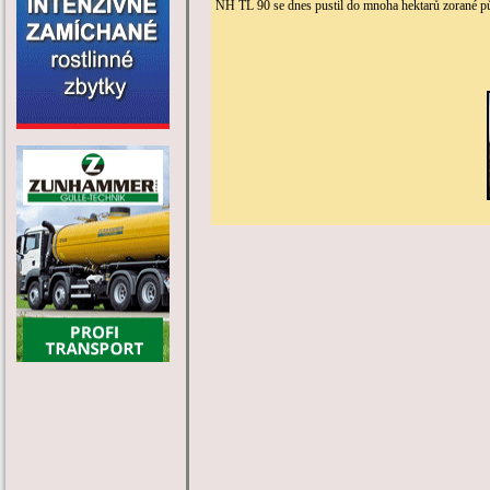
NH TL 90 se dnes pustil do mnoha hektarů zorané p