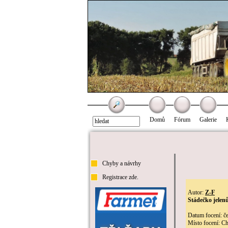
Domů
Fórum
Galerie
Chyby a návrhy
Registrace zde.
Autor:
Z-F
Stádečko jelenů
Datum focení: č
Místo focení: C