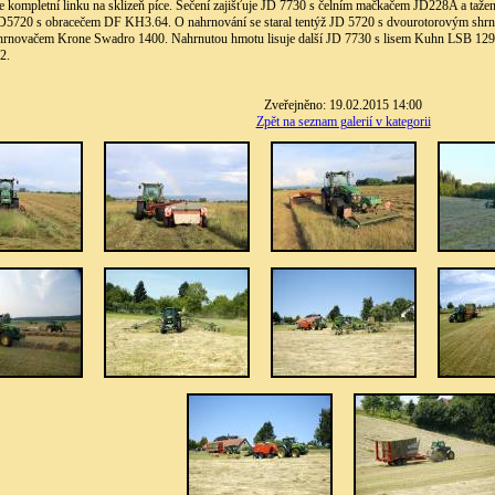
je kompletní linku na sklizeň píce. Sečení zajišťuje JD 7730 s čelním mačkačem JD228A a 
JD5720 s obracečem DF KH3.64. O nahrnování se staral tentýž JD 5720 s dvourotorovým shr
hrnovačem Krone Swadro 1400. Nahrnutou hmotu lisuje další JD 7730 s lisem Kuhn LSB 1290
2.
Zveřejněno: 19.02.2015 14:00
Zpět na seznam galerií v kategorii