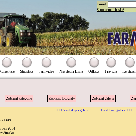
Email:
Zapomenuté heslo?
Komentáře
Statistika
Farmvideo
Návštěvní kniha
Odkazy
Pravidla
Ke stažen
Zobrazit kategorie
Zobrazit fotografy
Zobrazit galerie
Zpr
<<< Následující galerie
Předchozí galerie >>>
 v seně
erven 2014
hrudimsko