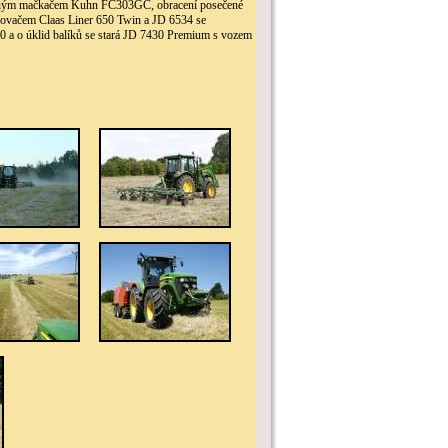
taženým mačkačem Kuhn FC303GC, obracení posečené
novačem Claas Liner 650 Twin a JD 6534 se
 a o úklid balíků se stará JD 7430 Premium s vozem