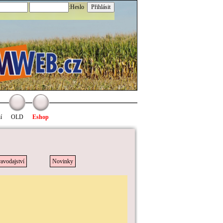
:Heslo
í
OLD
Eshop
avodajství
Novinky