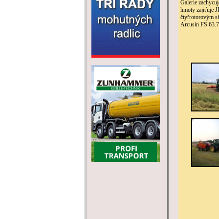
Galerie zachycu
hmoty zajiťuje 
čtyřrotorovým s
Arcusin FS 63.7