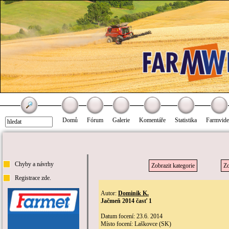
Domů
Fórum
Galerie
Komentáře
Statistika
Farmvid
Chyby a návrhy
Zobrazit kategorie
Zo
Registrace zde.
Autor:
Dominik K.
Jačmeň 2014 časť 1
Datum focení: 23.6. 2014
Místo focení: Laškovce (SK)