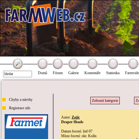
Domů
Fórum
Galerie
Komentáře
Statistika
Farmvid
Chyby a návrhy
Zobrazit kategorie
Zo
Registrace zde.
Autor:
Zajíc
Draper Heads
Datum focení: žně 07
Místo focení: okr. Kolín