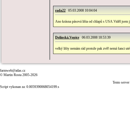
rada22
05.03.2008 10:04:04
Ano krásna pásová lišta od chlapů s USA.Viděl jsem ji 
Dolínská.Vopice
06.03.2008 18:53:39
velký lišty nemám rád protože pak zvěř nemá šanci utéc
farmweb@atlas.cz
© Martin Rosta 2005-2026
Tento server
Script vykonan za: 0.0059390068054199.s