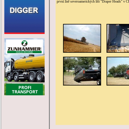
první žně severoamerických lišt "Draper Heads" v ČR