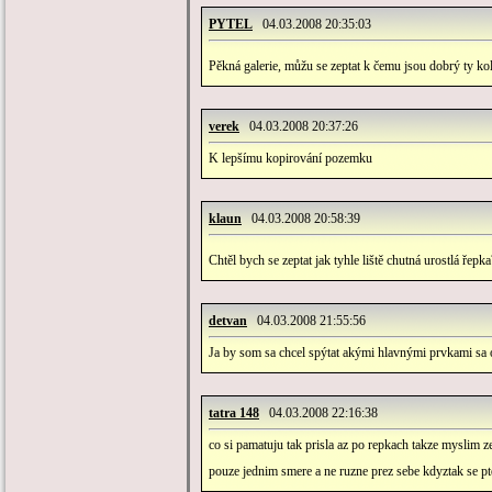
PYTEL
04.03.2008 20:35:03
Pěkná galerie, můžu se zeptat k čemu jsou dobrý ty kol
verek
04.03.2008 20:37:26
K lepšímu kopirování pozemku
klaun
04.03.2008 20:58:39
Chtěl bych se zeptat jak tyhle liště chutná urostlá řepk
detvan
04.03.2008 21:55:56
Ja by som sa chcel spýtat akými hlavnými prvkami sa od
tatra 148
04.03.2008 22:16:38
co si pamatuju tak prisla az po repkach takze myslim z
pouze jednim smere a ne ruzne prez sebe kdyztak se pt