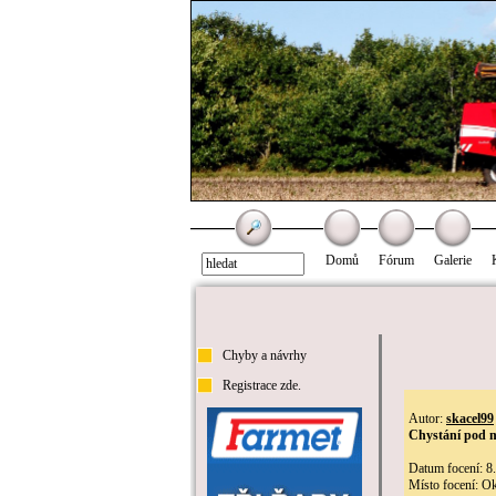
Domů
Fórum
Galerie
Chyby a návrhy
Registrace zde.
Autor:
skacel99
Chystání pod 
Datum focení: 8
Místo focení: Ok