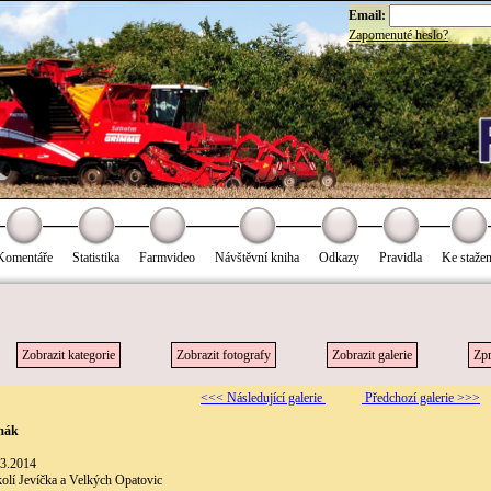
Email:
Zapomenuté heslo?
Komentáře
Statistika
Farmvideo
Návštěvní kniha
Odkazy
Pravidla
Ke stažen
Zobrazit kategorie
Zobrazit fotografy
Zobrazit galerie
Zpr
<<< Následující galerie
Předchozí galerie >>>
mák
.3.2014
olí Jevíčka a Velkých Opatovic