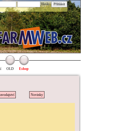
:Heslo
í
OLD
Eshop
avodajství
Novinky