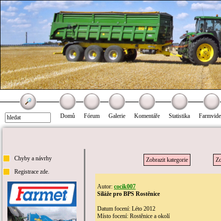
Domů
Fórum
Galerie
Komentáře
Statistika
Farmvid
Chyby a návrhy
Zobrazit kategorie
Zo
Registrace zde.
Autor:
cocik007
Siláže pro BPS Rostěnice
Datum focení: Léto 2012
Místo focení: Rostěnice a okolí