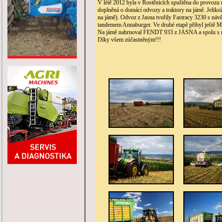
V létě 2012 byla v Rostěnicích spuštěna do provozu 
doplněná o domácí odvozy a traktory na jámě. Jelikož 
na jámě). Odvoz z Jasna tvořily Fastracy 3230 s 
tandemem Annaburger. Ve druhé etapě přibyl ještě M
Na jámě nahrnoval FENDT 933 z JASNA a spolu s n
Díky všem zúčastněným!!!