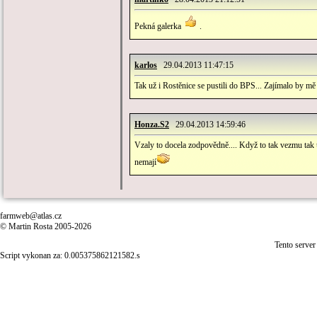
Pekná galerka
.
karlos
29.04.2013 11:47:15
Tak už i Rostěnice se pustili do BPS... Zajímalo by m
Honza.S2
29.04.2013 14:59:46
Vzaly to docela zodpovědně.... Když to tak vezmu tak 
nemají
farmweb@atlas.cz
© Martin Rosta 2005-2026
Tento server
Script vykonan za: 0.005375862121582.s