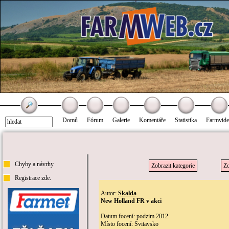
Domů
Fórum
Galerie
Komentáře
Statistika
Farmvid
Chyby a návrhy
Zobrazit kategorie
Zo
Registrace zde.
Autor:
Skalda
New Holland FR v akci
Datum focení: podzim 2012
Místo focení: Svitavsko