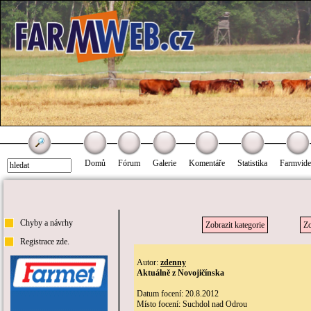
Domů
Fórum
Galerie
Komentáře
Statistika
Farmvid
Chyby a návrhy
Zobrazit kategorie
Zo
Registrace zde.
Autor:
zdenny
Aktuálně z Novojičínska
Datum focení: 20.8.2012
Místo focení: Suchdol nad Odrou