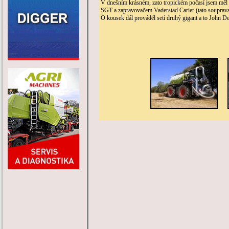
V dnešním krásném, zato tropickém počasí jsem měl m
SGT a zapravovačem Vaderstad Carier (tato souprava
O kousek dál prováděl setí druhý gigant a to John 