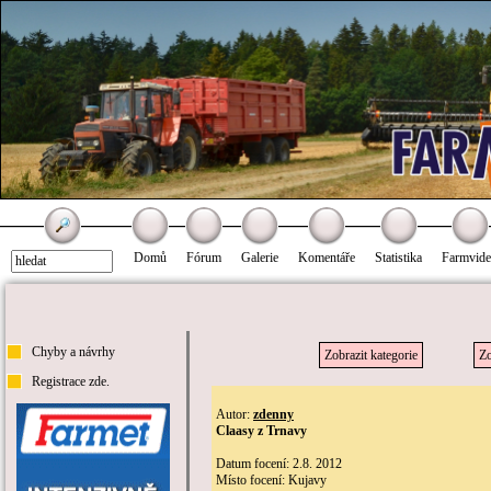
Domů
Fórum
Galerie
Komentáře
Statistika
Farmvid
Chyby a návrhy
Zobrazit kategorie
Zo
Registrace zde.
Autor:
zdenny
Claasy z Trnavy
Datum focení: 2.8. 2012
Místo focení: Kujavy