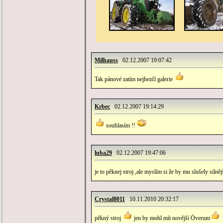
Milhauss
02.12.2007 19:07:42
Tak pánové zatím nejhezčí galerie
Krbec
02.12.2007 19:14:29
souhlasím !!
luba29
02.12.2007 19:47:06
je to pěknej stroj ,ale myslím si že by mu slušely siln
Crystal8011
10.11.2010 20:32:17
pěkný stroj
jen by mohl mít novější Överum