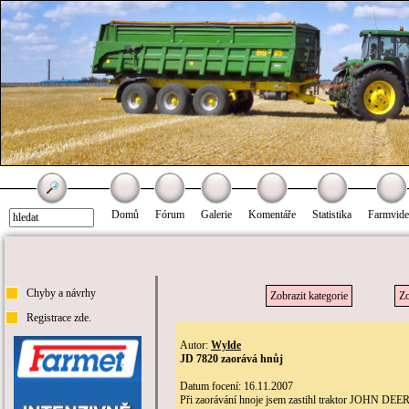
Domů
Fórum
Galerie
Komentáře
Statistika
Farmvid
Chyby a návrhy
Zobrazit kategorie
Zo
Registrace zde.
Autor:
Wylde
JD 7820 zaorává hnůj
Datum focení: 16.11.2007
Při zaorávání hnoje jsem zastihl traktor JOHN D