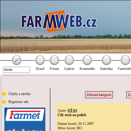
Domů
Fórum
Galerie
Komentáře
Statistika
Farmvid
Chyby a návrhy
Zobrazit kategorie
Zo
Registrace zde.
Autor:
OŤAS
Čilý ruch na polích
Datum focení: 20.11.2007
Místo focení: BO