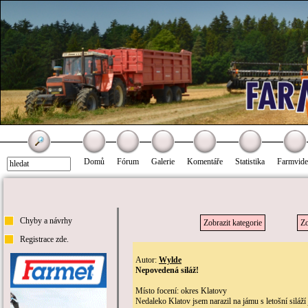
Domů
Fórum
Galerie
Komentáře
Statistika
Farmvid
Chyby a návrhy
Zobrazit kategorie
Zo
Registrace zde.
Autor:
Wylde
Nepovedená siláž!
Místo focení: okres Klatovy
Nedaleko Klatov jsem narazil na jámu s letošní siláží