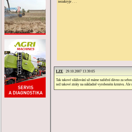
nezakryje . . .
LZE
29.10.2007 13:39:05
Tak takové silážování už máme naštěstí dávno za sebou
než takové ztráty na nákladně vyrobeném krmivu. Ale n