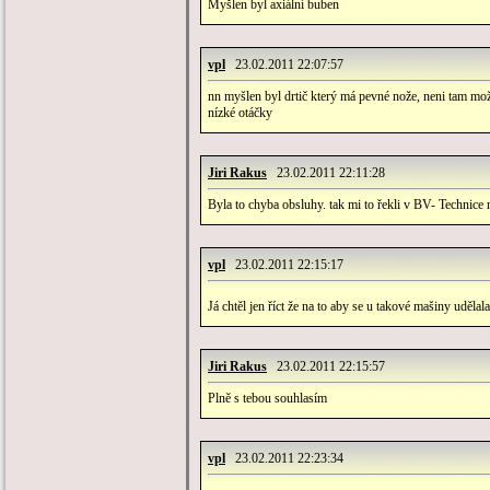
Myšlen byl axiální buben
vpl
23.02.2011 22:07:57
nn myšlen byl drtič který má pevné nože, neni tam možn
nízké otáčky
Jiri Rakus
23.02.2011 22:11:28
Byla to chyba obsluhy. tak mi to řekli v BV- Technice 
vpl
23.02.2011 22:15:17
Já chtěl jen říct že na to aby se u takové mašiny udělal
Jiri Rakus
23.02.2011 22:15:57
Plně s tebou souhlasím
vpl
23.02.2011 22:23:34