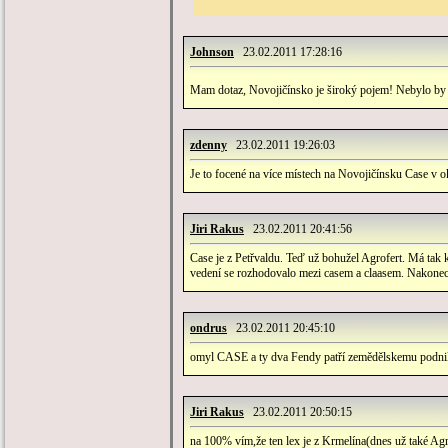
Johnson
23.02.2011 17:28:16
Mam dotaz, Novojičínsko je široký pojem! Nebylo by p
zdenny
23.02.2011 19:26:03
Je to focené na více místech na Novojičínsku Case v o
Jiri Rakus
23.02.2011 20:41:56
Case je z Petřvaldu. Teď už bohužel Agrofert. Má tak k
vedení se rozhodovalo mezi casem a claasem. Nakonec v
ondrus
23.02.2011 20:45:10
omyl CASE a ty dva Fendy patří zemědělskemu podn
Jiri Rakus
23.02.2011 20:50:15
na 100% vím,že ten lex je z Krmelína(dnes už také Agr