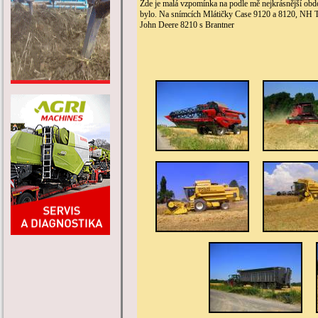
Zde je malá vzpomínka na podle mě nejkrásnější obdob
bylo. Na snímcích Mlátičky Case 9120 a 8120, NH 
John Deere 8210 s Brantner