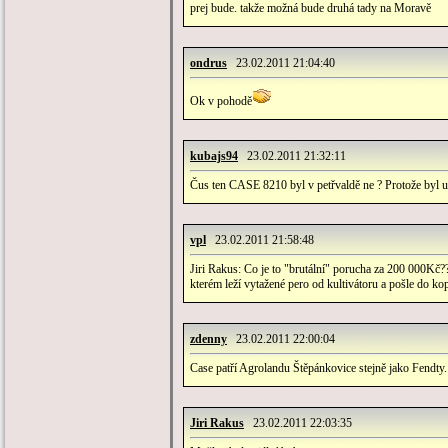
prej bude. takže možná bude druhá tady na Moravě
ondrus
23.02.2011 21:04:40
Ok v pohodě
kubajs94
23.02.2011 21:32:11
Čus ten CASE 8210 byl v petřvaldě ne ? Protože byl un
vpl
23.02.2011 21:58:48
Jiri Rakus: Co je to "brutální" porucha za 200 000Kč??
kterém leží vytažené pero od kultivátoru a pošle do kop
zdenny
23.02.2011 22:00:04
Case patří Agrolandu Štěpánkovice stejně jako Fendty.
Jiri Rakus
23.02.2011 22:03:35