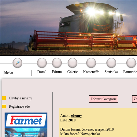
Domů
Fórum
Galerie
Komentáře
Statistika
Farmvid
Chyby a návrhy
Zobrazit kategorie
Zo
Registrace zde.
Autor:
zdenny
Léto 2010
Datum focení: červenec a srpen 2010
Místo focení: Novojičínsko