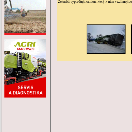
Zelenáči vyproštují kamion, ktérý k nám vezl hnojivo