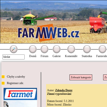
Domů
Fórum
Galerie
Komentáře
Statistika
Farmvid
Chyby a návrhy
Zobrazit kategorie
Zo
Registrace zde.
Autor:
Zdenda Deere
Zímní vyproštování
Datum focení: 5.1.2011
Místo focení: Zlínsko