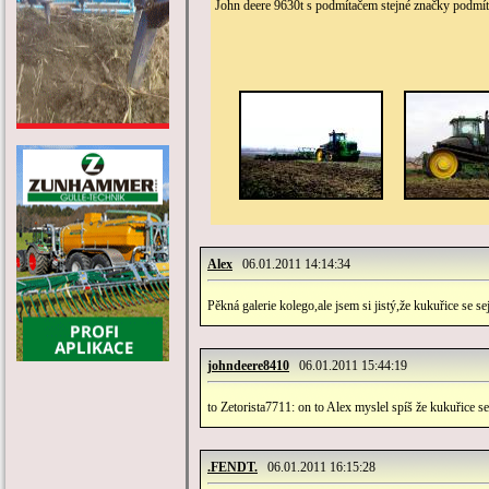
John deere 9630t s podmítačem stejné značky podmítá 
Alex
06.01.2011 14:14:34
Pěkná galerie kolego,ale jsem si jistý,že kukuřice se se
johndeere8410
06.01.2011 15:44:19
to Zetorista7711: on to Alex myslel spíš že kukuřice se
.FENDT.
06.01.2011 16:15:28