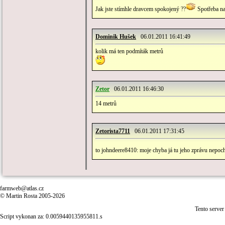
Jak jste stímhle dravcem spokojený ??
Spotřeba na 
Dominik Hušek
06.01.2011 16:41:49
kolik má ten podmíták metrů
Zetor
06.01.2011 16:46:30
14 metrů
Zetorista7711
06.01.2011 17:31:45
to johndeere8410: moje chyba já tu jeho zprávu nepoch
farmweb@atlas.cz
© Martin Rosta 2005-2026
Tento server
Script vykonan za: 0.0059440135955811.s