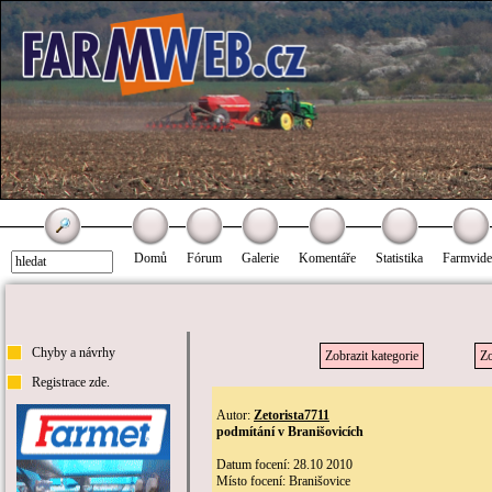
Domů
Fórum
Galerie
Komentáře
Statistika
Farmvid
Chyby a návrhy
Zobrazit kategorie
Zo
Registrace zde.
Autor:
Zetorista7711
podmítání v Branišovicích
Datum focení: 28.10 2010
Místo focení: Branišovice