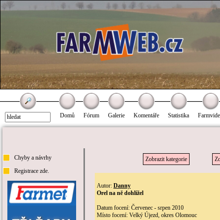
Domů
Fórum
Galerie
Komentáře
Statistika
Farmvid
Chyby a návrhy
Zobrazit kategorie
Zo
Registrace zde.
Autor:
Danny
Orel na ně dohlížel
Datum focení: Červenec - srpen 2010
Místo focení: Velký Újezd, okres Olomouc