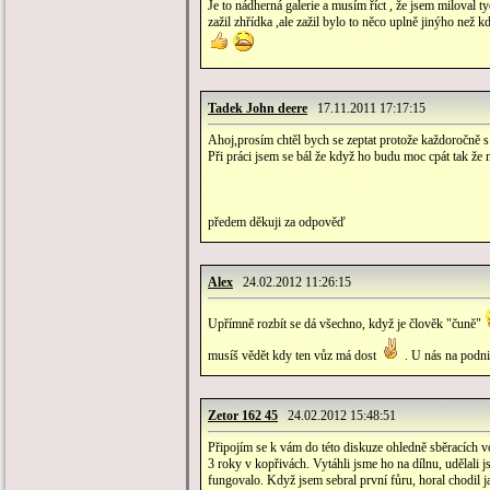
Je to nádherná galerie a musím říct , že jsem miloval 
zažil zhřídka ,ale zažil bylo to něco uplně jinýho než
Tadek John deere
17.11.2011 17:17:15
Ahoj,prosím chtěl bych se zeptat protože každoročně s 
Při práci jsem se bál že když ho budu moc cpát tak že
předem děkuji za odpověď
Alex
24.02.2012 11:26:15
Upřímně rozbít se dá všechno, když je člověk "čuně"
musíš vědět kdy ten vůz má dost
. U nás na podn
Zetor 162 45
24.02.2012 15:48:51
Připojím se k vám do této diskuze ohledně sběracích 
3 roky v kopřivách. Vytáhli jsme ho na dílnu, udělali 
fungovalo. Když jsem sebral první fůru, horal chodil j