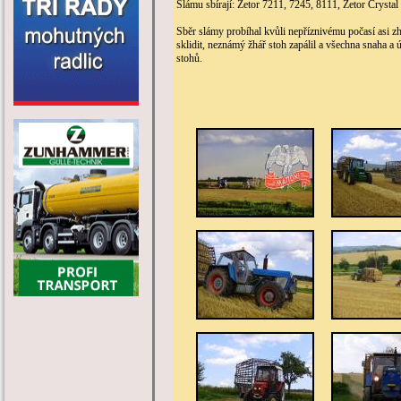
Slámu sbírají: Zetor 7211, 7245, 8111, Zetor Cryst
Sběr slámy probíhal kvůli nepříznivému počasí asi z
sklidit, neznámý žhář stoh zapálil a všechna snaha a
stohů.