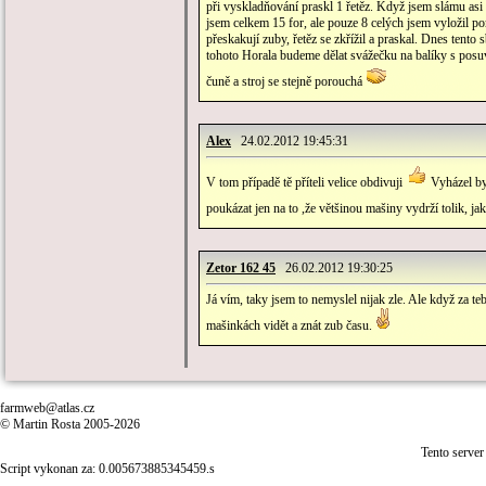
při vyskladňování praskl 1 řetěz. Když jsem slámu asi po
jsem celkem 15 for, ale pouze 8 celých jsem vyložil po
přeskakují zuby, řetěz se zkřížil a praskal. Dnes ten
tohoto Horala budeme dělat svážečku na balíky s posu
čuně a stroj se stejně porouchá
Alex
24.02.2012 19:45:31
V tom případě tě příteli velice obdivuji
Vyházel byc
poukázat jen na to ,že většinou mašiny vydrží tolik, jak 
Zetor 162 45
26.02.2012 19:30:25
Já vím, taky jsem to nemyslel nijak zle. Ale když za teb
mašinkách vidět a znát zub času.
farmweb@atlas.cz
© Martin Rosta 2005-2026
Tento server
Script vykonan za: 0.005673885345459.s