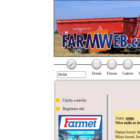
Domů
Fórum
Galerie
Chyby a návrhy
Registrace zde.
Autor:
zemo
Něco málo ze žn
Datum focení: l
Místo focení: Je