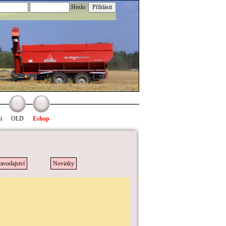
:Heslo
í
OLD
Eshop
avodajství
Novinky