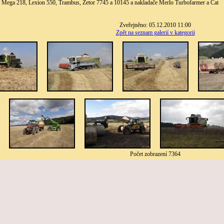
Mega 218, Lexion 550, Trambus, Zetor 7745 a 10145 a nakladače Merlo Turbofarmer a Cat
Zveřejněno: 05.12.2010 11:00
Zpět na seznam galerií v kategorii
Počet zobrazení 7364