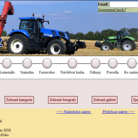
Email:
Zapomenuté heslo?
Komentáře
Statistika
Farmvideo
Návštěvní kniha
Odkazy
Pravidla
Ke stažen
Zobrazit kategorie
Zobrazit fotografy
Zobrazit galerie
Zpr
<<< Následující galerie
Předchozí galerie >>>
í
éto 2010
víčsko