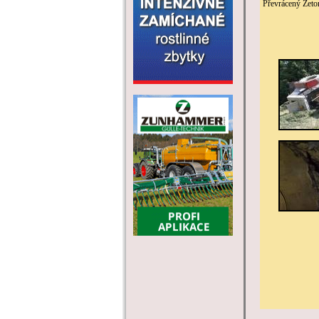
Převrácený Zetor 