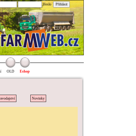
:Heslo
í
OLD
Eshop
avodajství
Novinky