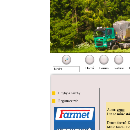
Domů
Fórum
Galerie
Chyby a návrhy
Registrace zde.
Autor:
zemo
I to se může stá
Datum focení: 1
Místo focení: Bě