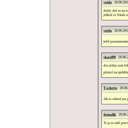
vajda
28.06.2010
druhy den se na tr
jelikož se čekalo 
vajda
28.06.2010
ještě poznamenám, 
skacel99
28.06.2
dva týdny sem čeka
pšenicí na uježdě
T-scherto
28.06.
Jak to odnesl jen 
drapalik
29.06.2
To jo to máš pravd