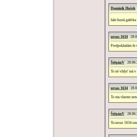
Dominik Hušek
fakt hustá galérka
ursus 1634
28.06
Predpokladám že tr
ŠtěpánV
28.06.2
To né vždyť má v h
ursus 1634
28.06
To ma vlastne nen
ŠtěpánV
28.06.2
To:ursus 1634-ono 