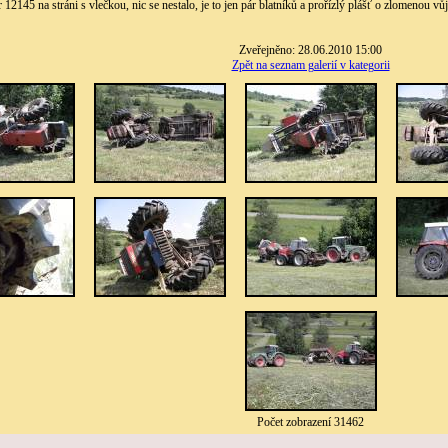
12145 na stráni s vlečkou, nic se nestalo, je to jen pár blatníků a prořízlý plášť o zlomenou vůj
Zveřejněno: 28.06.2010 15:00
Zpět na seznam galerií v kategorii
Počet zobrazení 31462