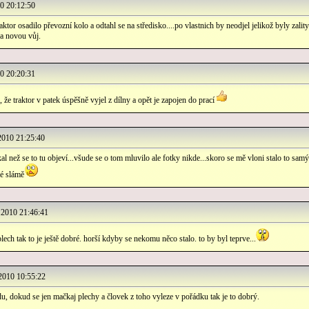
 20:12:50
aktor osadilo převozní kolo a odtahl se na středisko....po vlastnich by neodjel jelikož byly zality
na novou vůj.
 20:20:31
že traktor v patek úspěšně vyjel z dílny a opět je zapojen do prací
010 21:25:40
l než se to tu objeví...všude se o tom mluvilo ale fotky nikde...skoro se mě vloni stalo to samý
né slámě
2010 21:46:41
plech tak to je ještě dobré. horší kdyby se nekomu něco stalo. to by byl teprve...
010 10:55:22
u, dokud se jen mačkaj plechy a človek z toho vyleze v pořádku tak je to dobrý.