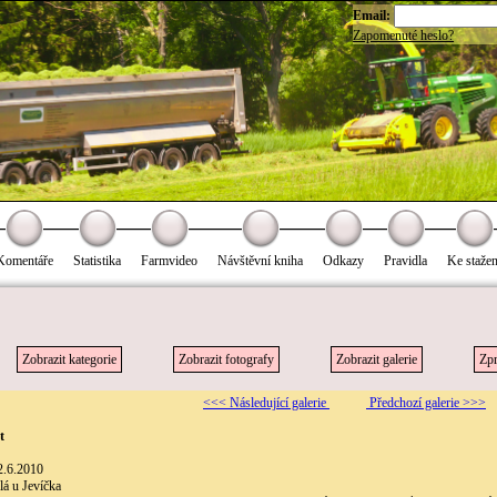
Email:
Zapomenuté heslo?
Komentáře
Statistika
Farmvideo
Návštěvní kniha
Odkazy
Pravidla
Ke stažen
Zobrazit kategorie
Zobrazit fotografy
Zobrazit galerie
Zpr
<<< Následující galerie
Předchozí galerie >>>
t
2.6.2010
lá u Jevíčka