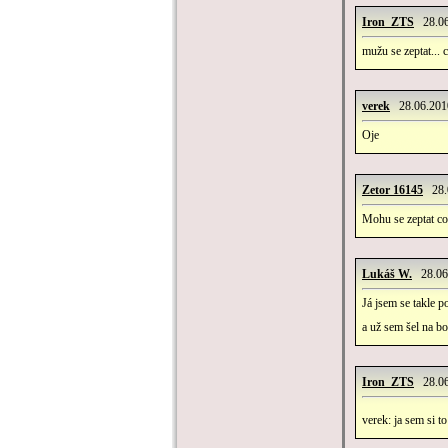
Iron_ZTS
28.06
mužu se zeptat... c
verek
28.06.2010
Oje
Zetor 16145
28.0
Mohu se zeptat co
Lukáš W.
28.06.
Já jsem se takle 
a už sem šel na 
Iron_ZTS
28.06
verek: ja sem si t