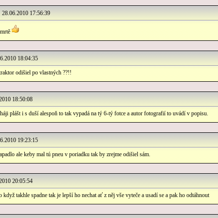
28.06.2010 17:56:39
 mrtě
.2010 18:04:35
aktor odišiel po vlastných ??!!
010 18:50:08
áji plášt i s duší alespoň to tak vypadá na tý 6-tý fotce a autor fotografií to uvádí v popisu.
.2010 19:23:15
apadlo ale keby mal tú pneu v poriadku tak by zrejme odišiel sám.
010 20:05:54
když takhle spadne tak je lepší ho nechat ať z něj vše vyteče a usadí se a pak ho odtáhnout